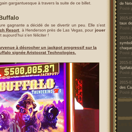
ain gargantuesque à travers la suite de ce billet.
de Net
Posté 
Buffalo
2015-05
taux de
ure gagnante a décidé de se divertir un peu. Elle s’est
Posté 
ch Resort
, à Henderson près de Las Vegas, pour
jouer
t aujourd’hui s’en féliciter !
2015-04
symbole
arvenue à décrocher un jackpot progressif sur la
chaque 
ffalo signée Aristocrat Technologies.
Posté 
2015-03
Spiñat
Posté 
2015-03
des Ca
Posté 
Les 5