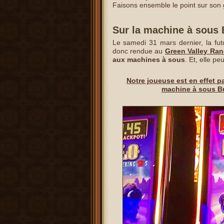
Faisons ensemble le point sur son g
Sur la machine à sous 
Le samedi 31 mars dernier, la fut
donc rendue au
Green Valley Ran
aux machines à sous
. Et, elle peu
Notre joueuse est en effet p
machine à sous Bu