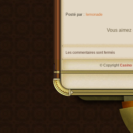
Posté par :
lemonade
Vous aimez 
Les commentaires sont fermés
© Copyright
Casino