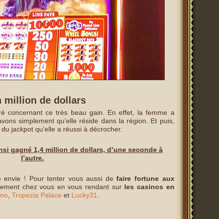
 million de dollars
ltré concernant ce très beau gain. En effet, la femme a
vons simplement qu’elle réside dans la région. Et puis,
du jackpot qu’elle a réussi à décrocher.
insi gagné 1,4 million de dollars, d’une seconde à
l’autre.
e envie ! Pour tenter vous aussi de
faire fortune aux
illement chez vous en vous rendant sur
les casinos en
ino
,
Tropezia Palace
et
Lucky31
.