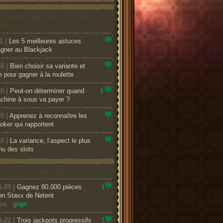
e vous devriez lire en
er
1 |
Les 5 meilleures astuces
agner au Blackjack
0 |
Bien choisir sa variante et
 pour gagner à la roulette
0 |
Peut-on déterminer quand
1
chine à sous va payer ?
0 |
Apprenez à reconnaître les
oker qui rapportent
0 |
La variance, l’aspect le plus
u des slots
ers commentaires
-25 |
Gagnez 80.000 pièces
1
on Staxx de Netent
par :
gogo
-22 |
Trois jackpots progressifs
1