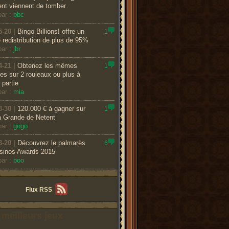
ent viennent de tomber
par :
bbc
-20 |
Bingo Billions! offre un
1
 redistribution de plus de 95%
par :
jbr
-21 |
Obtenez les mêmes
1
s sur 2 rouleaux ou plus à
partie
par :
mia
-30 |
120.000 € à gagner sur
1
a Grande de Netent
par :
gogo
-20 |
Découvrez le palmarès
6
sinos Awards 2015
par :
boo
Flux RSS
 meilleurs jeux