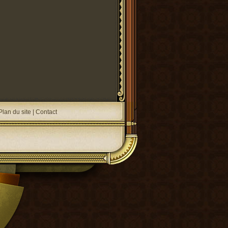
Plan du site
|
Contact