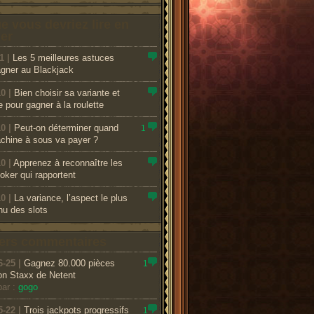
e vous devriez lire en
er
1 |
Les 5 meilleures astuces
agner au Blackjack
0 |
Bien choisir sa variante et
 pour gagner à la roulette
0 |
Peut-on déterminer quand
1
chine à sous va payer ?
0 |
Apprenez à reconnaître les
oker qui rapportent
0 |
La variance, l’aspect le plus
u des slots
ers commentaires
-25 |
Gagnez 80.000 pièces
1
on Staxx de Netent
par :
gogo
-22 |
Trois jackpots progressifs
1