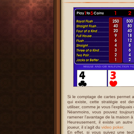
Si le comptage de cartes permet au
qui existe, cette stratégie est 
utiliser, comme je vous l’expliquai
Néanmoins, vous pouvez toujour
ramener l’avantage de la maison à
Heureusement, il existe un autre 
joueur, il s’agit du
video poker
.
En effet, si vous suivez une te