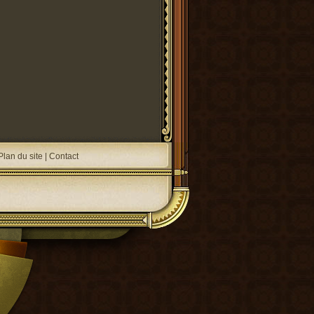
Plan du site
|
Contact