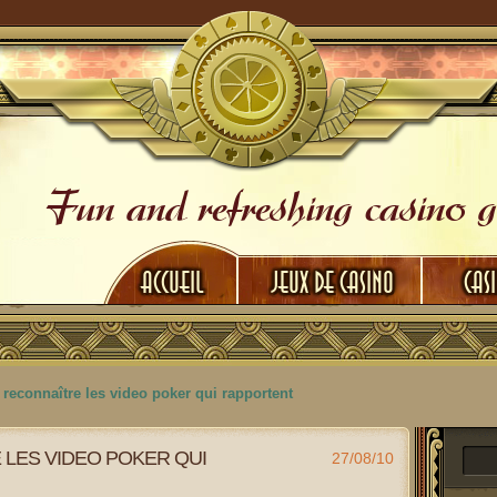
Fun and refreshing casino 
Accueil
Jeux de casino
Cas
reconnaître les video poker qui rapportent
LES VIDEO POKER QUI
27/08/10