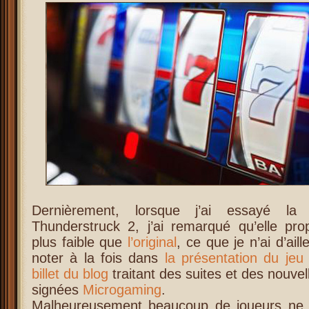
Dernièrement, lorsque j’ai essayé l
Thunderstruck 2, j’ai remarqué qu’elle pro
plus faible que
l’original
, ce que je n’ai d’ai
noter à la fois dans
la présentation du jeu
billet du blog
traitant des suites et des nouvel
signées
Microgaming
.
Malheureusement beaucoup de joueurs ne m