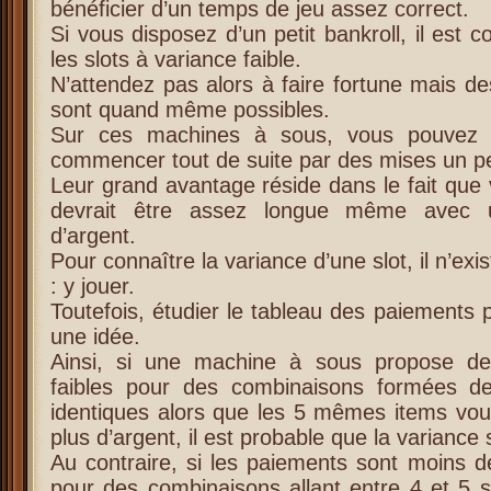
bénéficier d’un temps de jeu assez correct.
Si vous disposez d’un petit bankroll, il est co
les slots à variance faible.
N’attendez pas alors à faire fortune mais de
sont quand même possibles.
Sur ces machines à sous, vous pouvez 
commencer tout de suite par des mises un p
Leur grand avantage réside dans le fait que 
devrait être assez longue même avec u
d’argent.
Pour connaître la variance d’une slot, il n’ex
: y jouer.
Toutefois, étudier le tableau des paiements
une idée.
Ainsi, si une machine à sous propose d
faibles pour des combinaisons formées 
identiques alors que les 5 mêmes items vou
plus d’argent, il est probable que la variance
Au contraire, si les paiements sont moins d
pour des combinaisons allant entre 4 et 5 