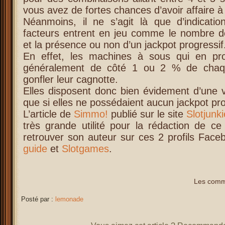
vous avez de fortes chances d’avoir affaire à
Néanmoins, il ne s’agit là que d’indicatio
facteurs entrent en jeu comme le nombre d
et la présence ou non d’un jackpot progressif
En effet, les machines à sous qui en pr
généralement de côté 1 ou 2 % de chaqu
gonfler leur cagnotte.
Elles disposent donc bien évidement d’une 
que si elles ne possédaient aucun jackpot pro
L’article de
Simmo!
publié sur le site
Slotjunk
très grande utilité pour la rédaction de ce
retrouver son auteur sur ces 2 profils Face
guide
et
Slotgames
.
Les comm
Posté par :
lemonade