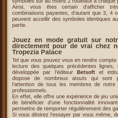
symboles sur au moins 2 rouleaux à chaque p
Ainsi, vous êtes certain d’afficher tr
combinaisons payantes, d’autant que 3, 
peuvent acceillir des symboles identiques 
partie.
Jouez en mode gratuit sur not
directement pour de vrai chez n
Tropezia Palace
Tel que vous pouvez vous en rendre compte
lecture des quelques précédentes lignes,
développée par l’éditeur
Betsoft
et intit
dispose de nombreux atouts qui sont p
l’attention de tous les membres de notre
professionnels.
En effet, elle offre une expérience de jeu un
de bénéficier d’une fonctionnalité innovan
permettre de remporter régulièrement des ga
Si vous désirez l’essayer par vous même, de