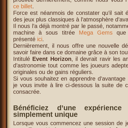
ce billet
.
Force est néanmois de constater qu’il sait
des jeux plus classiques à l’atmosphère d’ava
Il nous l’a déjà montré par le passé, notam
machine à sous titrée
Mega Gems
que 
présenté
ici
.
Dernièrement, il nous offre une nouvelle d
savoir faire dans ce domaine grâce à son tout
Intitulé
Event Horizon
, il devrait ravir les
d’astronomie tout comme les joueurs adepte
originales ou de gains réguliers.
Si vous souhaitez en apprendre d’avantage sur
je vous invite à lire ci-dessous la suite de c
consacrée.
Bénéficiez d’une expérience
simplement unique
Lorsque vous commencez une session de je