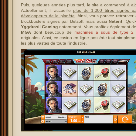
Puis, quelques années plus tard, le site a commencé à ajo
Actuellement, il accueille
plus de 1.000 titres signés p
développeurs de la planète
. Ainsi, vous pouvez retrouver
blockbusters signés par Betsoft mais aussi
Netent
, Quic
Yggdrasil Gaming
notamment. Vous profitez également de
MGA
dont beaucoup de
machines à sous de type 2
p
originales. Ainsi, ce casino en ligne possède tout simplem
les plus vastes de toute l'industrie
.