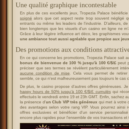
Une qualité graphique incontestable
En plus de ces excellents jeux, Tropezia Palace bénéficie 
soigné
alors que cet aspect reste trop souvent négligé q
entrants ou même les leaders de l'industrie. D'ailleurs, de
bien longtemps que les visuels d'un casino en ligne ne m'
Grâce à leur légère influence art déco, les graphismes vou
une ambiance tout aussi agréable que propice aux jeu
Des promotions aux conditions attractiv
En ce qui concerne les promotions, Tropezia Palace sait aus
bonus de bienvenue de 100 % jusqu'à 100 €/$/£
peut pa
préciser que ses termes se révèlent particulièrement intére
aucune condition de mise
. Cela vous permet de retire
semble, ce qui n'est malheureusement pas toujours le cas 
De plus, le casino propose d'autres offres généreuses.
happy hours de 50% jusqu'à 100 €/$/£ cumulés
qui réco
effectués le vendredi entre 19 et 23h GMT. Enfin, sachez a
la présence d'
un Club VIP très généreux
qui met à votre d
des avantages selon votre rang VIP. Vous pourrez ainsi 
offres exclusives et bénéficier d'un service personnali
encore plus rapides pour l'ensemble de vos transactions et 