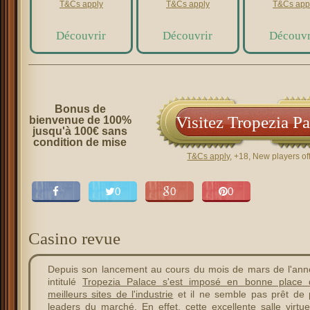
T&Cs apply
T&Cs apply
T&Cs app
Découvrir
Découvrir
Découvr
Bonus de
Visitez Tropezia Pa
bienvenue de 100%
jusqu'à 100€ sans
condition de mise
T&Cs apply
, +18, New players of
0
0
0
Casino revue
Depuis son lancement au cours du mois de mars de l'ann
intitulé
Tropezia Palace s'est imposé en bonne place 
meilleurs sites de l'industrie
et il ne semble pas prêt de 
leaders du marché. En effet,
cette excellente salle vir