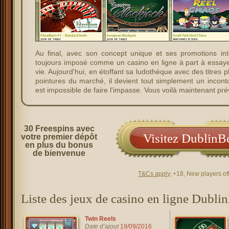
Au final, avec son concept unique et ses promotions in
toujours imposé comme un casino en ligne à part à essay
vie. Aujourd'hui, en étoffant sa ludothèque avec des titres 
pointures du marché, il devient tout simplement un incontou
est impossible de faire l'impasse. Vous voilà maintenant pr
30 Freespins avec
Visitez DublinB
votre premier dépôt
en plus du bonus
de bienvenue
T&Cs apply
, +18, New players of
Liste des jeux de casino en ligne Dubli
Twin Reels
Date d’ajout
19/09/2016