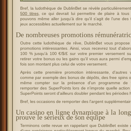
Bref, la ludothèque de DublinBet se révèle particulièremen
500 titres
, ce qui devrait lui permettre de plaire à tou
pouvons même aller jusqu'à dire qu'il s'agit de l'une de
jeux accessibles actuellement sur le marché.
De nombreuses promotions rémunératri
Outre cette ludothèque de rêve, DublinBet vous propose 
promotions intéressantes. Ainsi, vous recevrez tout d'abo
100 % jusqu'à 100 €/$/£
sur votre premier versement su
retirer votre bonus ou les gains qu'il vous aura permi d'e
fois son montant plus celui de votre versement.
Après cette première promotion intéressante, d'autres 
comme par exemple des bonus de dépôts, des free spins 
même compter sur la présence d'un
programme de fi
remporter des SuperPoints lors de n'improte quelle action
SuperPoints seront d'ailleurs doubler pendant les périodes
Bref, les occasions de remporter des l'argent supplémenta
Un casino en ligne dynamique à la long
prouve le sérieux de son équipe
Terminons cette revue en rappelant que DublinBet existe 
d'une expérience particulièrement longue du marché. Peu