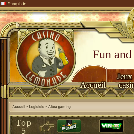
Français
Fun and 
Jeux
Accueil
casi
Accueil
>
Logiciels
>
Altea gaming
Top
5