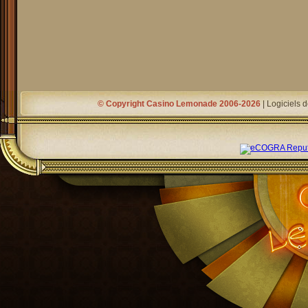
© Copyright
Casino Lemonade
2006-2026
|
Logiciels 