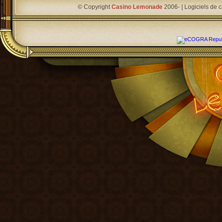
© Copyright
Casino Lemonade
2006-
|
Logiciels de 