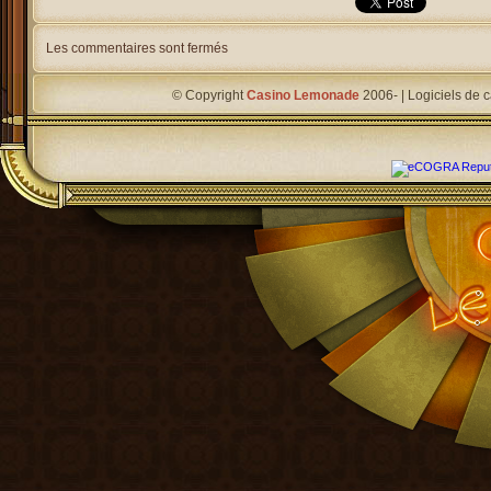
Les commentaires sont fermés
© Copyright
Casino Lemonade
2006-
|
Logiciels de 