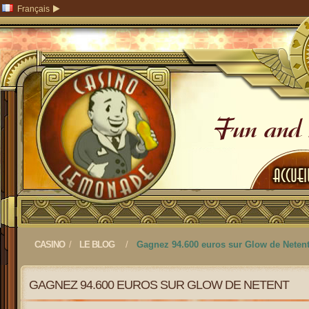
Français
Fun and 
Accuei
CASINO
/
LE BLOG
/
Gagnez 94.600 euros sur Glow de Neten
GAGNEZ 94.600 EUROS SUR GLOW DE NETENT