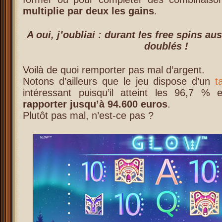
multiplie par deux les gains
.
A oui, j’oubliai : durant les free spins au
doublés !
Voilà de quoi remporter pas mal d’argent.
Notons d’ailleurs que le jeu dispose d’un
t
intéressant puisqu’il atteint les 96,7 % 
rapporter jusqu’à 94.600 euros
.
Plutôt pas mal, n’est-ce pas ?