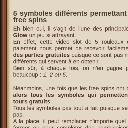
5 symboles différents permettan
free spins
Eh bien oui, il s’agit de l’une des principal
Glow
un jeu si attrayant.
En effet, cette video slot de 5 rouleaux
paiement nous permet de recevoir facileme
des parties gratuites
puisque ce sont pas 
différents qui servent à en obtenir.
Bien sûr, à chaque fois, on n’en gagne p
beaucoup :
1, 2 ou 5
.
Néanmoins, une fois que les free spins on
alors tous les symboles qui permette
tours gratuits
.
Tous les symboles pas tout à fait puisque se
pas.
A la place, il peut remplacer n’importe que
former ou pour compléter des combinais