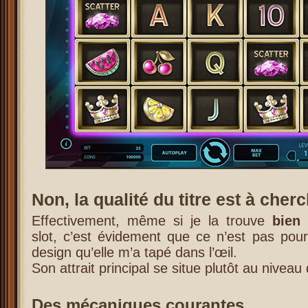
Non, la qualité du titre est à cherc
Effectivement, même si je la trouve
bien
slot, c’est évidement que ce n’est pas po
design qu’elle m’a tapé dans l’œil.
Son attrait principal se situe plutôt au niveau
Des mécaniques courantes