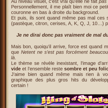
Au niveau visuel, c’est vrai qu’elle ne fait
pas 
Personnellement, il me plaît bien moi ce peti
couronne en bas à droite du background.
Et puis, ils sont quand même pas mal ces 
(pastèque, citron, cerises, A, K, Q, J, 10…) pl
Je ne dirai donc pas vraiment de mal d
Mais bon, quoiqu’il arrive, force est quand
que
Netent ne s’est pas forcément beaucou
là
.
Le thème se révèle inexistant, l’image d’ar
vide
et l’ensemble reste
sombre et peu foli
J’aime bien quand même mais rien à voir
graphique des plus gros hits du développ
certain !