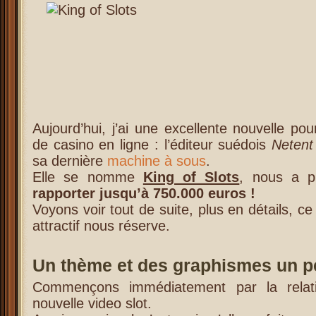
Aujourd’hui, j’ai une excellente nouvelle po
de casino en ligne : l’éditeur suédois
Netent
sa dernière
machine à sous
.
Elle se nomme
King of Slots
, nous a pl
rapporter jusqu’à 750.000 euros !
Voyons voir tout de suite, plus en détails, c
attractif nous réserve.
Un thème et des graphismes un p
Commençons immédiatement par la relati
nouvelle video slot.