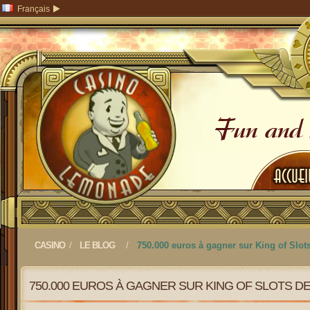
Français
Fun and 
Accuei
CASINO
/
LE BLOG
/
750.000 euros à gagner sur King of Slot
750.000 EUROS À GAGNER SUR KING OF SLOTS D