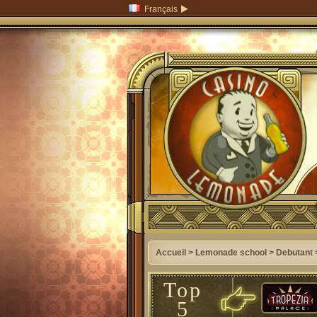
Français
Accueil
>
Lemonade school
>
Debutant
Top
5