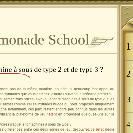
monade School
1
ine à sous de type 2 et de type 3 ?
2
nnent pas de la même manière. en effet, si beaucoup font appel au
e symboles que vous obtenez, d'autres suivent un scénario prédéfini.
3
amusement with prizes (awp) ou encore machines à sous de type 2. elles
musantes comme celles intitulées nudge ou hold. proposés uniquement
pagne notamment, ces jeux restent encore peu connus dans les autres
tilisant la plateforme de jeu
netent
en proposent quelques-uns sur le
4
toires s'appellent machines à sous de type 3.
es différences entre ces deux sortes de jeu, découvrez
ce billet
dédié