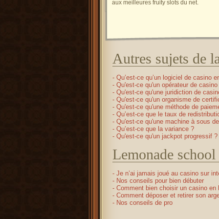
aux meilleures fruity slots du net.
Autres sujets de la
- Qu’est-ce qu’un logiciel de casino en
- Qu'est-ce qu'un opérateur de casino 
- Qu'est-ce qu'une juridiction de casin
- Qu'est-ce qu'un organisme de certifi
- Qu'est-ce qu'une méthode de paiem
- Qu’est-ce que le taux de redistributi
- Qu'est-ce qu'une machine à sous de 
- Qu’est-ce que la variance ?
- Qu'est-ce qu'un jackpot progressif ?
Lemonade school 
- Je n’ai jamais joué au casino sur int
- Nos conseils pour bien débuter
- Comment bien choisir un casino en 
- Comment déposer et retirer son arge
- Nos conseils de pro