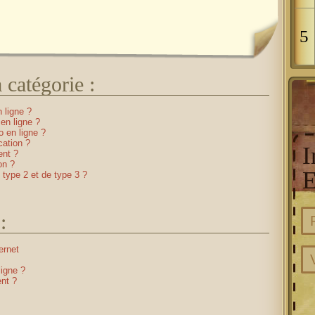
5
 catégorie :
 ligne ?
en ligne ?
o en ligne ?
cation ?
I
ent ?
on ?
E
type 2 et de type 3 ?
:
ernet
ligne ?
nt ?