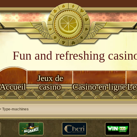
Fun and refreshing casi
Jeux de
Accueil
casino
Casino en ligne
Le
>
Type-machines