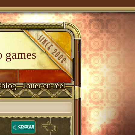
no games
 blog
Jouer en réel