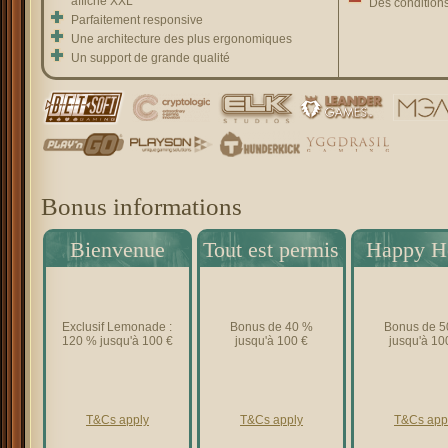
affiche XXL
Des conditions
Parfaitement responsive
Une architecture des plus ergonomiques
Un support de grande qualité
Bonus informations
Bienvenue
Tout est permis
Happy H
Exclusif Lemonade :
Bonus de 40 %
Bonus de 5
120 % jusqu'à 100 €
jusqu'à 100 €
jusqu'à 10
T&Cs apply
T&Cs apply
T&Cs app