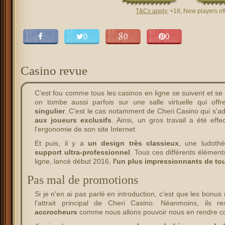
T&Cs apply
, +18, New players of
0
0
0
Casino revue
C'est fou comme tous les casinos en ligne se suivent et s
on tombe aussi parfois sur une salle virtuelle qui off
singulier
. C'est le cas notamment de Cheri Casino qui s'
aux joueurs exclusifs
. Ainsi, un gros travail a été effe
l'ergonomie de son site Internet.
Et puis, il y a
un design très classieux
, une ludoth
support ultra-professionnel
. Tous ces différents élément
ligne, lancé début 2016,
l'un plus impressionnants de tou
Pas mal de promotions
Si je n'en ai pas parlé en introduction, c'est que les bonu
l'attrait principal de Cheri Casino. Néanmoins, il
accrocheurs
comme nous allons pouvoir nous en rendre c