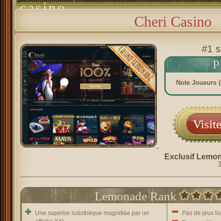
casino
Cheri Casino
#1 s
P
Note Joueurs (
Visit
Exclusif Lemon
Lemonade Rank
Une superbe ludothèque magnifiée par un
Pas de jeux li