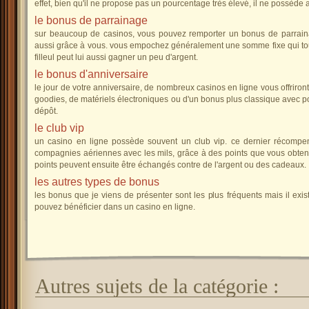
effet, bien qu'il ne propose pas un pourcentage très élevé, il ne possède au
le bonus de parrainage
sur beaucoup de casinos, vous pouvez remporter un bonus de parrainag
aussi grâce à vous. vous empochez généralement une somme fixe qui tou
filleul peut lui aussi gagner un peu d'argent.
le bonus d'anniversaire
le jour de votre anniversaire, de nombreux casinos en ligne vous offriront
goodies, de matériels électroniques ou d'un bonus plus classique avec po
dépôt.
le club vip
un casino en ligne possède souvent un club vip. ce dernier récompen
compagnies aériennes avec les mils, grâce à des points que vous obten
points peuvent ensuite être échangés contre de l'argent ou des cadeaux.
les autres types de bonus
les bonus que je viens de présenter sont les plus fréquents mais il exi
pouvez bénéficier dans un casino en ligne.
Autres sujets de la catégorie :