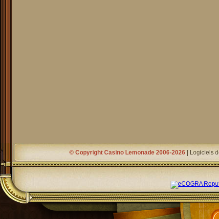
© Copyright
Casino Lemonade
2006-2026
|
Logiciels 