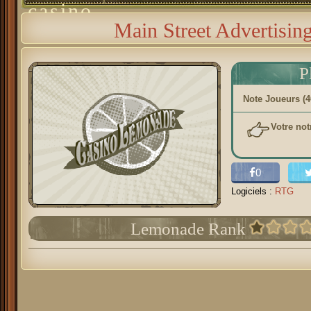
casino
Main Street Advertisin
P
Note Joueurs (
4
Votre not
0
Logiciels :
RTG
Lemonade Rank