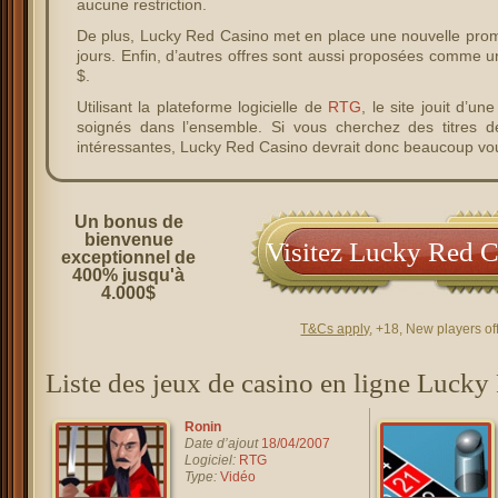
aucune restriction.
De plus, Lucky Red Casino met en place une nouvelle promo
jours. Enfin, d’autres offres sont aussi proposées comme 
$.
Utilisant la plateforme logicielle de
RTG
, le site jouit d’
soignés dans l’ensemble. Si vous cherchez des titres d
intéressantes, Lucky Red Casino devrait donc beaucoup vou
Un bonus de
bienvenue
Visitez Lucky Red C
exceptionnel de
400% jusqu'à
4.000$
T&Cs apply
, +18, New players of
Liste des jeux de casino en ligne Luck
Ronin
Date d’ajout
18/04/2007
Logiciel:
RTG
Type:
Vidéo