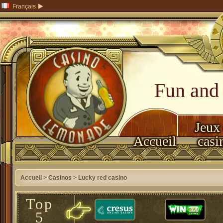
Français
Fun and 
Jeux
Accueil
casi
Accueil
>
Casinos
>
Lucky red casino
Top
5