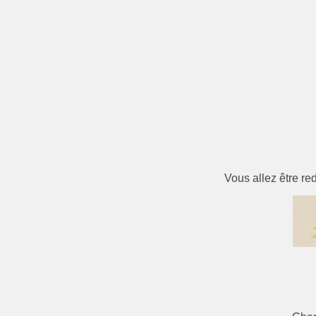
Vous allez être re