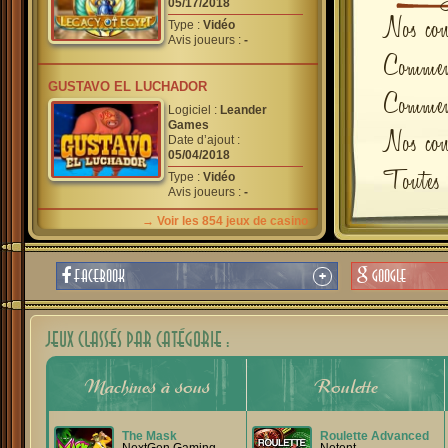
05/17/2018
Nos con
Type :
Vidéo
Avis joueurs :
-
Comment
GUSTAVO EL LUCHADOR
Comment
Logiciel :
Leander
Games
Nos con
Date d’ajout :
05/04/2018
Toutes 
Type :
Vidéo
Avis joueurs :
-
→ Voir les 854 jeux de casino
+
Facebook
Google
Jeux classés par catégorie :
Machines à sous
Roulette
The Mask
Roulette Advanced