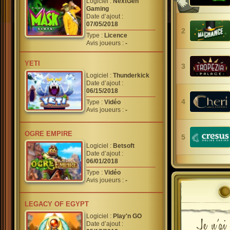
Logiciel :
NextGen
Gaming
Date d’ajout :
07/05/2018
2
Type :
Licence
Avis joueurs :
-
YETI
3
Logiciel :
Thunderkick
Date d’ajout :
06/15/2018
4
Type :
Vidéo
Avis joueurs :
-
OGRE EMPIRE
5
Logiciel :
Betsoft
Date d’ajout :
06/01/2018
Type :
Vidéo
Avis joueurs :
-
LEGACY OF EGYPT
Logiciel :
Play'n GO
Je n’ai 
Date d’ajout :