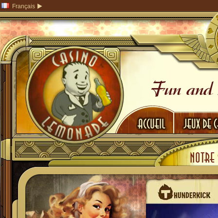
Français
Fun and 
Accueil
Jeux de 
Notre 