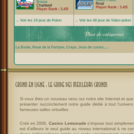
Joker Poker
Bonus
Rival
Chartwell
Player Rank : 3.4/5
Player Rank : 3.4/5
→ Voir les 19 jeux de Poker
→ Voir les 48 jeux de Video poker
Plus de catégories
La Boule,
Roue de la Fortune,
Craps,
Jeux de cartes, ...
Casino en ligne : Le guide des meilleurs casinos
Si vous êtes un nouveau venu sur notre site Internet et qu
présenter succinctement notre guide dédié à tout l'univers
fameuses salles virtuelles.
Créé en 2006,
Casino Lemonade
s’impose tout simplemen
est d'ailleurs le seul guide au niveau international à ne cont