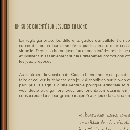
Un guide orienté sur les jeux en ligne
En règle générale, les différents guides qui pullulent en 
cause de toutes leurs bannières publicitaires qui ne cessent
virtuelle. Depuis la home jusqu’aux pages intérieures, ils se
et insistent inlassablement sur les différentes promotions o
les jeux proposés.
Au contraire, la vocation de Casino Lemonade n’est pas de pr
faire découvrir la richesse des jeux disponibles sur le web e
parti pris, il s’agit là d’une véritable politique éditorial
web dédié aux gamers avec une orientation
casino en 
consacrées dans leur grande majorité aux jeux de casino en 
Joueurs nous-mêmes, nous n’ap
une multitude de casinos virtuel