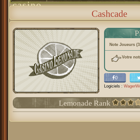
casino
Cashcade
P
Note Joueurs (
3
Votre not
0
Logiciels :
WagerWo
Lemonade Rank