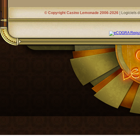
© Copyright
Casino Lemonade
2006-2026
|
Logiciels 