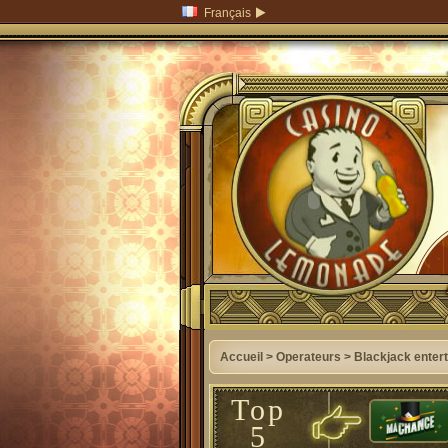
Français
Accueil
>
Operateurs
>
Blackjack entert
Top
5