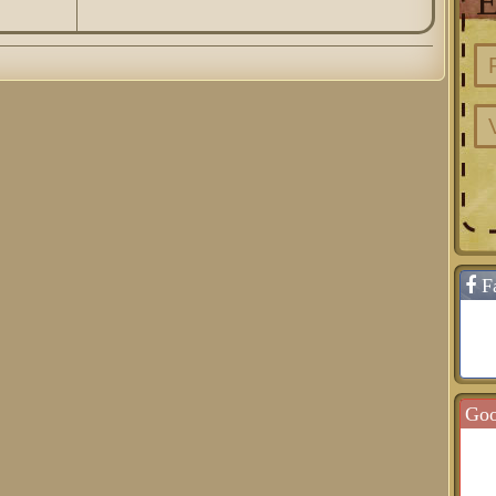
E
F
Goo