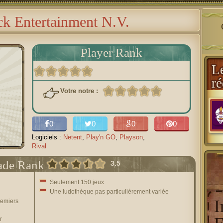
ck Entertainment N.V.
Player Rank
Le
ré
Votre notre :
0
0
0
0
Logiciels :
Netent
,
Play'n GO
,
Playson
,
Rival
de Rank
3.5
Seulement 150 jeux
Une ludothèque pas particulièrement variée
I
remiers
r