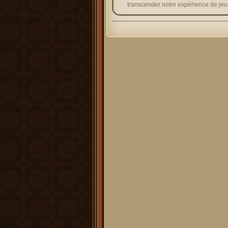
transcender notre expérience de jeu